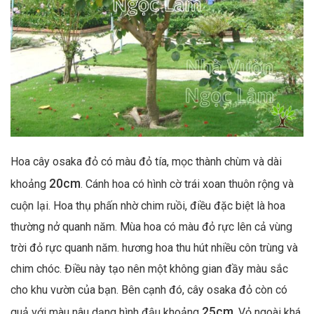
Hoa cây osaka đỏ có màu đỏ tía, mọc thành chùm và dài
20cm
khoảng
. Cánh hoa có hình cờ trái xoan thuôn rộng và
cuộn lại. Hoa thụ phấn nhờ chim ruồi, điều đặc biệt là hoa
thường nở quanh năm. Mùa hoa có màu đỏ rực lên cả vùng
trời đỏ rực quanh năm. hương hoa thu hút nhiều côn trùng và
chim chóc. Điều này tạo nên một không gian đầy màu sắc
cho khu vườn của bạn.
Bên cạnh đó, cây osaka đỏ còn có
25cm
quả với màu nâu dạng hình đậu khoảng
. Vỏ ngoài khá