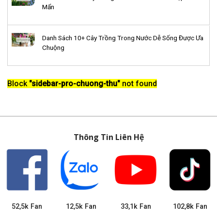
Mẩn
Danh Sách 10+ Cây Trồng Trong Nước Dễ Sống Được Ưa
Chuộng
Block
"sidebar-pro-chuong-thu"
not found
Thông Tin Liên Hệ
52,5k Fan
12,5k Fan
33,1k Fan
102,8k Fan