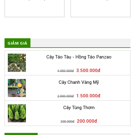
GIẢM GIÁ
Cây Táo Tàu - Hồng Táo Panzao
3.500.000
đ
4.000.000
đ
Cây Chanh Vàng Mỹ
1.500.000
đ
2.000.000
đ
Cây Tùng Thơm
200.000
đ
300.000
đ