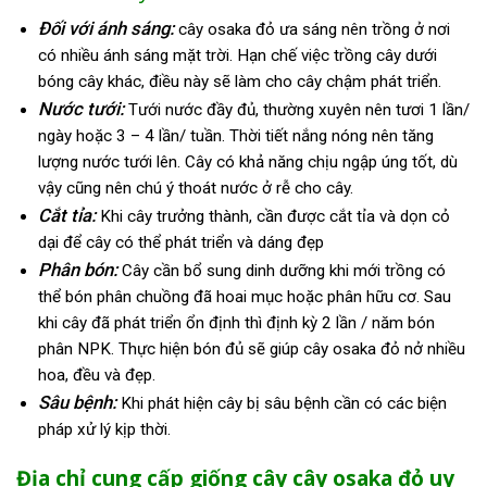
Đối với ánh sáng:
cây osaka đỏ ưa sáng nên trồng ở nơi
có nhiều ánh sáng mặt trời. Hạn chế việc trồng cây dưới
bóng cây khác, điều này sẽ làm cho cây chậm phát triển.
Nước tưới:
Tưới nước đầy đủ, thường xuyên nên tươi 1 lần/
ngày hoặc 3 – 4 lần/ tuần. Thời tiết nắng nóng nên tăng
lượng nước tưới lên. Cây có khả năng chịu ngập úng tốt, dù
vậy cũng nên chú ý thoát nước ở rễ cho cây.
Cắt tỉa:
Khi cây trưởng thành, cần được cắt tỉa và dọn cỏ
dại để cây có thể phát triển và dáng đẹp
Phân bón:
Cây cần bổ sung dinh dưỡng khi mới trồng có
thể bón phân chuồng đã hoai mục hoặc phân hữu cơ. Sau
khi cây đã phát triển ổn định thì định kỳ 2 lần / năm bón
phân NPK. Thực hiện bón đủ sẽ giúp cây osaka đỏ nở nhiều
hoa, đều và đẹp.
Sâu bệnh:
Khi phát hiện cây bị sâu bệnh cần có các biện
pháp xử lý kịp thời.
Địa chỉ cung cấp giống cây cây osaka đỏ uy