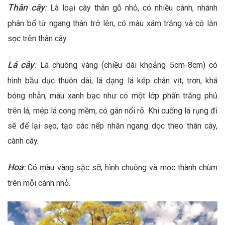
Thân cây
:
Là loại cây thân gỗ nhỏ, có nhiều cành, nhánh
phân bố từ ngang thân trở lên, có màu xám trắng và có lằn
sọc trên thân cây.
Lá cây
:
Lá chuông vàng (chiều dài khoảng 5cm-8cm) có
hình bầu dục thuôn dài, lá dạng lá kép chân vịt, trơn, khá
bóng nhẵn, màu xanh bạc như có một lớp phấn trắng phủ
trên lá, mép lá cong mềm, có gân nổi rõ. Khi cuống lá rụng đi
sẽ để lại sẹo, tạo các nếp nhăn ngang dọc theo thân cây,
cành cây.
Hoa
:
Có màu vàng sặc sỡ, hình chuông và mọc thành chùm
trên mỗi cành nhỏ.