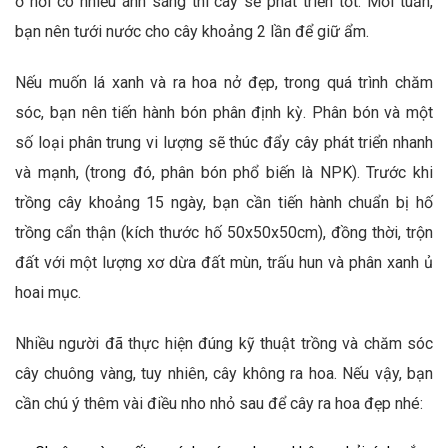
ở nơi có nhiều ánh sáng thì cây sẽ phát triển tốt. Mỗi tuần,
bạn nên tưới nước cho cây khoảng 2 lần để giữ ẩm.
Nếu muốn lá xanh và ra hoa nở đẹp, trong quá trình chăm
sóc, bạn nên tiến hành bón phân định kỳ. Phân bón và một
số loại phân trung vi lượng sẽ thúc đẩy cây phát triển nhanh
và mạnh, (trong đó, phân bón phổ biến là NPK). Trước khi
trồng cây khoảng 15 ngày, bạn cần tiến hành chuẩn bị hố
trồng cẩn thận (kích thước hố 50x50x50cm), đồng thời, trộn
đất với một lượng xơ dừa đất mùn, trấu hun và phân xanh ủ
hoai mục.
Nhiều người đã thực hiện đúng kỹ thuật trồng và chăm sóc
cây chuông vàng, tuy nhiên, cây không ra hoa. Nếu vậy, bạn
cần chú ý thêm vài điều nho nhỏ sau để cây ra hoa đẹp nhé: