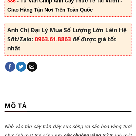
386
-
Tư Vấn Chụp Ảnh Cây Thực Tế Tại Vườn -
Giao Hàng Tận Nơi Trên Toàn Quốc
Anh Chị Đại Lý Mua Số Lượng Lớn Liên Hệ
Sđt/Zalo:
0963.61.8863
để được giá tốt
nhất
MÔ TẢ
Nhờ vào tán cây tràn đầy sức sống và sắc hoa vàng tươi
như ánh mặt trời sáng rực,
cây chuông vàng
trở thành một