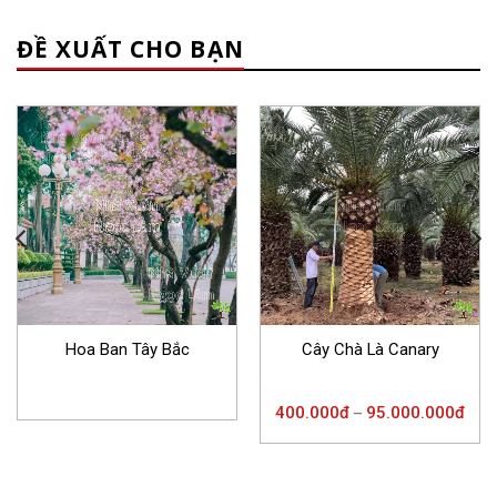
ĐỀ XUẤT CHO BẠN
Hoa Ban Tây Bắc
Cây Chà Là Canary
400.000
đ
95.000.000
đ
–