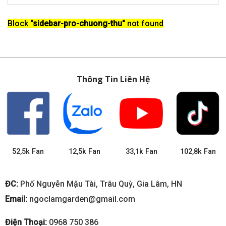
Block
"sidebar-pro-chuong-thu"
not found
Thông Tin Liên Hệ
52,5k Fan
12,5k Fan
33,1k Fan
102,8k Fan
ĐC:
Phố Nguyễn Mậu Tài, Trâu Quỳ, Gia Lâm, HN
Email:
ngoclamgarden@gmail.com
Điện Thoại:
0968 750 386