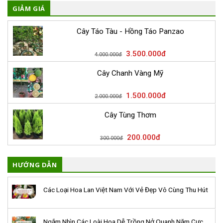
GIẢM GIÁ
Cây Táo Tàu - Hồng Táo Panzao
3.500.000
đ
4.000.000
đ
Cây Chanh Vàng Mỹ
1.500.000
đ
2.000.000
đ
Cây Tùng Thơm
200.000
đ
300.000
đ
HƯỚNG DẪN
Các Loại Hoa Lan Việt Nam Với Vẻ Đẹp Vô Cùng Thu Hút
Ngắm Nhìn Các Loài Hoa Dễ Trồng Nở Quanh Năm Cực