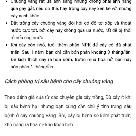
Chuông vàng rất ưa ánh sáng nhưng không phải ánh nắng
quá gay gắt, nếu có thể, hãy trồng cây này xen kẽ với những
cây xanh khác.
Đất trồng cây chuông vàng đòi hỏi có độ tơi xốp và thoát
nước cực tốt, bởi cây này không quá ưa nước, rất dễ bị thối
rễ nếu úng nước.
Khi cây còn nhỏ, tưới thêm phân NPK để cây có đà phát
triển. Sau 1 năm, bạn chỉ cần bón phân khoảng 3 tháng/lần.
Để kích thích cây ra hoa sớm, trước mùa hoa nở, bạn hãy
bón phân 1 tháng/lần.
Cách phòng trị sâu bệnh cho cây chuông vàng
Theo đánh giá của từ các chuyên gia cây trồng, Dù cây ít khi
bị sâu bệnh hại nhưng bạn cũng cần chú ý tình trạng sâu
bệnh ở cây chuông vàng. Bởi, cây bị bệnh sẽ kém phát triển,
khả năng ra hoa sẽ khó khăn hơn.