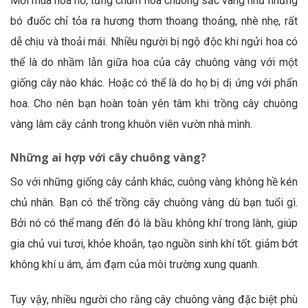
Mỗi mùa hoa nở, từng chùm hoa chuông sắc vàng như những
bó đuốc chỉ tỏa ra hương thơm thoang thoảng, nhè nhẹ, rất
dễ chịu và thoải mái. Nhiều người bị ngộ độc khi ngửi hoa có
thể là do nhầm lẫn giữa hoa của cây chuông vàng với một
giống cây nào khác. Hoặc có thể là do họ bị dị ứng với phấn
hoa. Cho nên bạn hoàn toàn yên tâm khi trồng cây chuông
vàng làm cây cảnh trong khuôn viên vườn nhà mình.
Những ai hợp với cây chuông vàng?
So với những giống cây cảnh khác, cuông vàng không hề kén
chủ nhân. Bạn có thể trồng cây chuông vàng dù bạn tuổi gì.
Bởi nó có thể mang đến đó là bầu không khí trong lành, giúp
gia chủ vui tươi, khỏe khoắn, tạo nguồn sinh khí tốt. giảm bớt
không khí u ám, ảm đạm của môi trường xung quanh.
Tuy vậy, nhiều người cho rằng cây chuông vàng đặc biệt phù