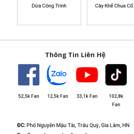
Dừa Công Trình
Cây Khế Chua Cổ
Thông Tin Liên Hệ
52,5k Fan
12,5k Fan
33,1k Fan
102,8k
Fan
ĐC:
Phố Nguyễn Mậu Tài, Trâu Quỳ, Gia Lâm, HN