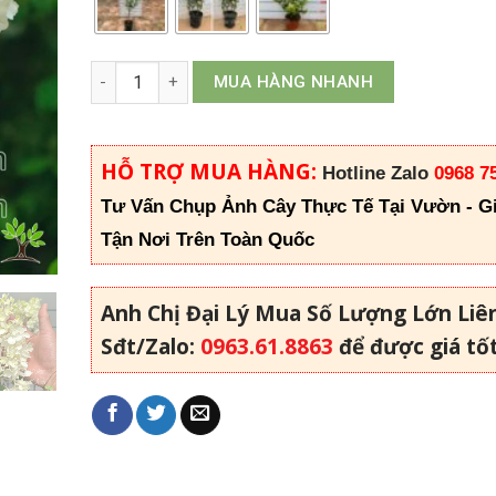
Cẩm tú cầu thân gỗ số lượng
MUA HÀNG NHANH
HỖ TRỢ MUA HÀNG:
Hotline Zalo
0968 7
Tư Vấn Chụp Ảnh Cây Thực Tế Tại Vườn - G
Tận Nơi Trên Toàn Quốc
Anh Chị Đại Lý Mua Số Lượng Lớn Liê
Sđt/Zalo:
0963.61.8863
để được giá tố