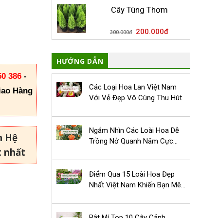
Cây Tùng Thơm
200.000
đ
300.000
đ
HƯỚNG DẪN
50 386
-
Các Loại Hoa Lan Việt Nam
iao Hàng
Với Vẻ Đẹp Vô Cùng Thu Hút
Ngắm Nhìn Các Loài Hoa Dễ
n Hệ
Trồng Nở Quanh Năm Cực
t nhất
Đẹp
Điểm Qua 15 Loài Hoa Đẹp
Nhất Việt Nam Khiến Bạn Mê
Mẩn
Bật Mí Top 10 Cây Cảnh