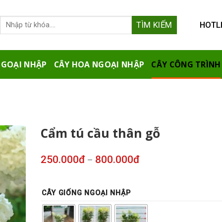
HOTLI
NGOẠI NHẬP
CÂY HOA NGOẠI NHẬP
CÂY CÔNG TRÌNH
Cẩm tú cầu thân gỗ
250.000
đ
800.000
đ
–
CÂY GIỐNG NGOẠI NHẬP