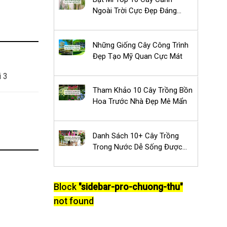
Ngoài Trời Cực Đẹp Đáng
Trồng Nhất
Những Giống Cây Công Trình
Đẹp Tạo Mỹ Quan Cực Mát
i 3
Tham Khảo 10 Cây Trồng Bồn
Hoa Trước Nhà Đẹp Mê Mẩn
Danh Sách 10+ Cây Trồng
Trong Nước Dễ Sống Được
Ưa Chuộng
Block
"sidebar-pro-chuong-thu"
not found