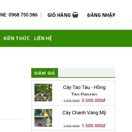
GIỎ HÀNG
ĐĂNG NHẬP
NE: 0968 750 386
|
KIẾN THỨC
LIÊN HỆ
GIẢM GIÁ
Cây Táo Tàu - Hồng
Táo Panzao
3.500.000
đ
4.000.000
đ
Cây Chanh Vàng Mỹ
1.500.000
đ
2.000.000
đ