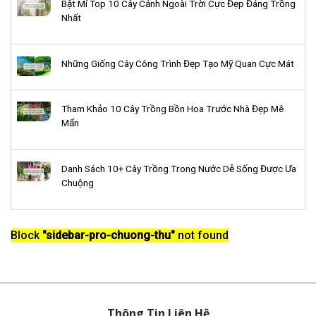
Bật Mí Top 10 Cây Cảnh Ngoài Trời Cực Đẹp Đáng Trồng
Nhất
Những Giống Cây Công Trình Đẹp Tạo Mỹ Quan Cực Mát
Tham Khảo 10 Cây Trồng Bồn Hoa Trước Nhà Đẹp Mê
Mẩn
Danh Sách 10+ Cây Trồng Trong Nước Dễ Sống Được Ưa
Chuộng
Block
"sidebar-pro-chuong-thu"
not found
Thông Tin Liên Hệ