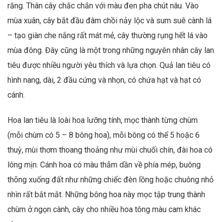
răng. Thân cây chắc chắn với màu đen pha chút nâu. Vào
mùa xuân, cây bắt đầu đâm chồi nảy lộc và sum suê cành lá
– tạo giàn che nắng rất mát mẻ, cây thường rụng hết lá vào
mùa đông. Đây cũng là một trong những nguyên nhân cây lan
tiêu được nhiều người yêu thích và lựa chọn. Quả lan tiêu có
hình nang, dài, 2 đầu cứng và nhọn, có chứa hạt và hạt có
cánh.
Hoa lan tiêu là loài hoa lưỡng tính, mọc thành từng chùm
(mỗi chùm có 5 – 8 bông hoa), mỗi bông có thể 5 hoặc 6
thuỳ, mùi thơm thoang thoảng như mùi chuối chín, đài hoa có
lông mịn. Cánh hoa có màu thẫm dần về phía mép, buông
thõng xuống đất như những chiếc đèn lồng hoặc chuông nhỏ
nhìn rất bắt mắt. Những bông hoa này mọc tập trung thành
chùm ở ngọn cành, cây cho nhiều hoa tông màu cam khác