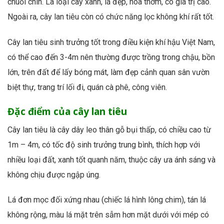
chuối chín. Là loại cây xanh, lá đẹp, hoa thơm, có giá trị cao.
Ngoài ra, cây lan tiêu còn có chức năng lọc không khí rất tốt.
Cây lan tiêu sinh trưởng tốt trong điều kiện khí hậu Việt Nam,
có thể cao đến 3-4m nên thường được trồng trong chậu, bồn
lớn, trên đất để lấy bóng mát, làm đẹp cảnh quan sân vườn
biệt thự, trang trí lối đi, quán cà phê, công viên.
Đặc điểm của cây lan tiêu
Cây lan tiêu là cây dây leo thân gỗ bụi thấp, có chiều cao từ
1m – 4m, có tốc độ sinh trưởng trung bình, thích hợp với
nhiều loại đất, xanh tốt quanh năm, thuộc cây ưa ánh sáng và
không chịu được ngập úng.
Lá đơn mọc đối xứng nhau (chiếc lá hình lông chim), tán lá
không rộng, màu lá mặt trên sẫm hơn mặt dưới với mép có