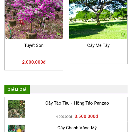
Tuyết Sơn
Cây Me Tây
2.000.000
đ
GIẢM GIÁ
Cây Táo Tàu - Hồng Táo Panzao
3.500.000
đ
4.000.000
đ
Cây Chanh Vàng Mỹ