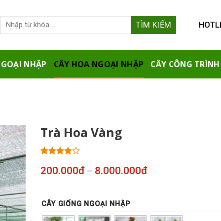
HOTLI
NGOẠI NHẬP
CÂY HOA NGOẠI NHẬP
CÂY CÔNG TRÌNH
Trà Hoa Vàng
3.75
4
trên
200.000
đ
8.000.000
đ
–
5 dựa
trên
đánh
giá
CÂY GIỐNG NGOẠI NHẬP