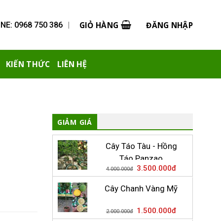
GIỎ HÀNG
ĐĂNG NHẬP
NE: 0968 750 386
|
KIẾN THỨC
LIÊN HỆ
GIẢM GIÁ
Cây Táo Tàu - Hồng
Táo Panzao
3.500.000
đ
4.000.000
đ
Cây Chanh Vàng Mỹ
1.500.000
đ
2.000.000
đ