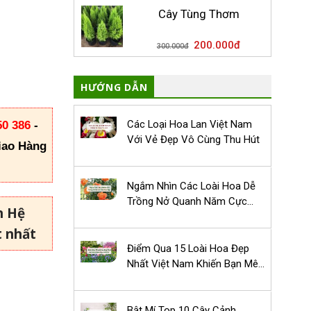
Cây Tùng Thơm
200.000
đ
300.000
đ
HƯỚNG DẪN
Các Loại Hoa Lan Việt Nam
50 386
-
Với Vẻ Đẹp Vô Cùng Thu Hút
iao Hàng
Ngắm Nhìn Các Loài Hoa Dễ
Trồng Nở Quanh Năm Cực
n Hệ
Đẹp
t nhất
Điểm Qua 15 Loài Hoa Đẹp
Nhất Việt Nam Khiến Bạn Mê
Mẩn
Bật Mí Top 10 Cây Cảnh