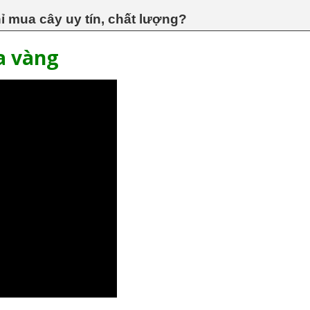
ỉ mua cây uy tín, chất lượng?
a vàng