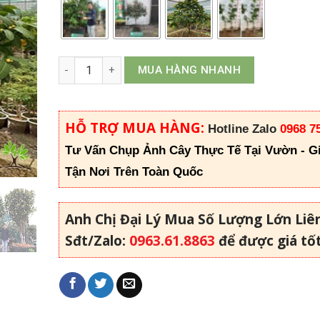
Trà Hoa Vàng số lượng
MUA HÀNG NHANH
HỖ TRỢ MUA HÀNG:
Hotline Zalo
0968 7
Tư Vấn Chụp Ảnh Cây Thực Tế Tại Vườn - G
Tận Nơi Trên Toàn Quốc
Anh Chị Đại Lý Mua Số Lượng Lớn Liê
Sđt/Zalo:
0963.61.8863
để được giá tố