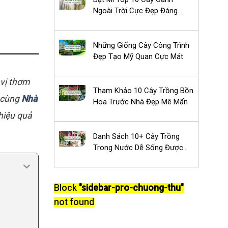
Ngoài Trời Cực Đẹp Đáng
Trồng Nhất
Những Giống Cây Công Trình
Đẹp Tạo Mỹ Quan Cực Mát
 vị thơm
Tham Khảo 10 Cây Trồng Bồn
, cùng
Nhà
Hoa Trước Nhà Đẹp Mê Mẩn
hiệu quả
Danh Sách 10+ Cây Trồng
Trong Nước Dễ Sống Được
Ưa Chuộng
Block
"sidebar-pro-chuong-thu"
not found