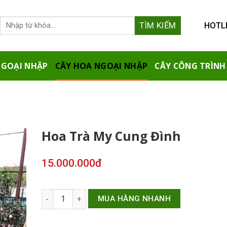
HOTLI
NGOẠI NHẬP
CÂY HOA NGOẠI NHẬP
CÂY CÔNG TRÌNH
Hoa Trà My Cung Đình
15.000.000
đ
Hoa Trà My Cung Đình số lượng
MUA HÀNG NHANH