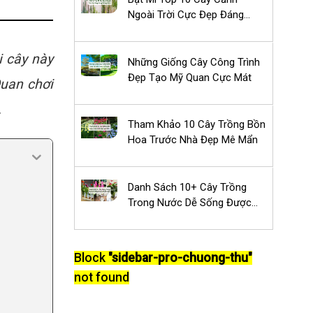
Ngoài Trời Cực Đẹp Đáng
Trồng Nhất
i cây này
Những Giống Cây Công Trình
Đẹp Tạo Mỹ Quan Cực Mát
Quan chơi
.
Tham Khảo 10 Cây Trồng Bồn
Hoa Trước Nhà Đẹp Mê Mẩn
Danh Sách 10+ Cây Trồng
Trong Nước Dễ Sống Được
Ưa Chuộng
Block
"sidebar-pro-chuong-thu"
not found