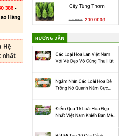
Cây Tùng Thơm
50 386
-
iao Hàng
200.000
đ
300.000
đ
HƯỚNG DẪN
n Hệ
Các Loại Hoa Lan Việt Nam
t nhất
Với Vẻ Đẹp Vô Cùng Thu Hút
Ngắm Nhìn Các Loài Hoa Dễ
Trồng Nở Quanh Năm Cực
Đẹp
Điểm Qua 15 Loài Hoa Đẹp
Nhất Việt Nam Khiến Bạn Mê
Mẩn
Bật Mí Top 10 Cây Cảnh