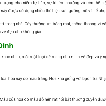
u tượng cho niềm tự hào, sự khiêm nhường và còn thể hi
a này được sử dụng nhiều thể hiện sự ngưỡng mộ và nể phụ
trí trong nhà. Cây thường ưa bóng mát, thông thoáng vì v
m vẻ đẹp cho không gian.
 Đình
 khác nhau, mỗi một loại sẽ mang cho mình vẻ đẹp và ý ng
 loài hoa này có màu trắng. Hoa khá giống với bạch trà Nh
n. Màu của hoa có màu đỏ nên rất nổi bật thường xuyên đư