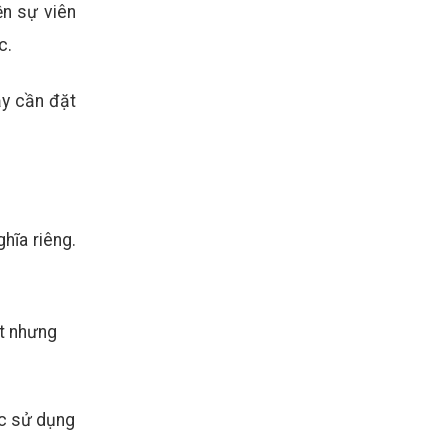
ện sự viên
c.
ậy cần đặt
hĩa riêng.
ật nhưng
ợc sử dụng