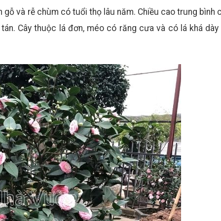
n gỗ và rễ chùm có tuổi thọ lâu năm. Chiều cao trung bình 
y tán. Cây thuộc lá đơn, méo có răng cưa và có lá khá dà