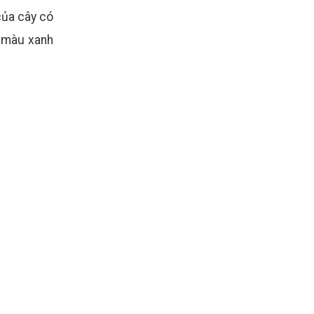
của cây có
y màu xanh