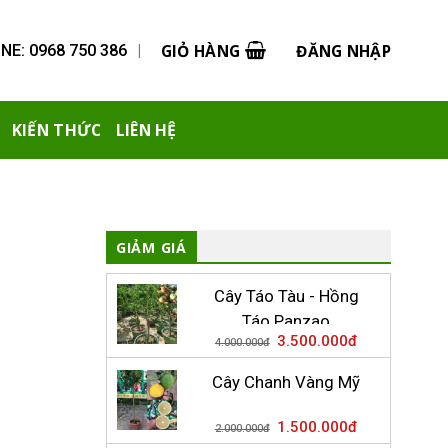
GIỎ HÀNG
ĐĂNG NHẬP
NE: 0968 750 386
|
KIẾN THỨC
LIÊN HỆ
GIẢM GIÁ
Cây Táo Tàu - Hồng
Táo Panzao
3.500.000
đ
4.000.000
đ
Cây Chanh Vàng Mỹ
1.500.000
đ
2.000.000
đ