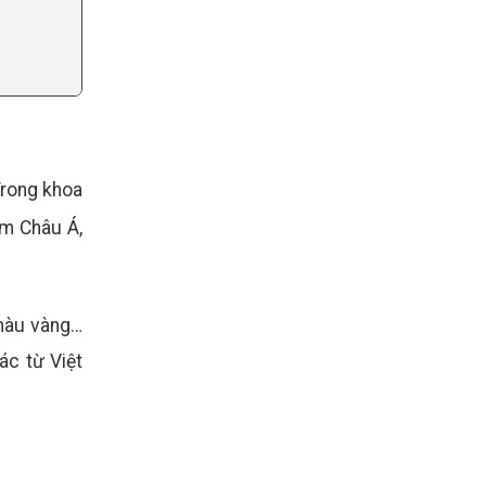
Trong khoa
m Châu Á,
 màu vàng…
ác từ Việt