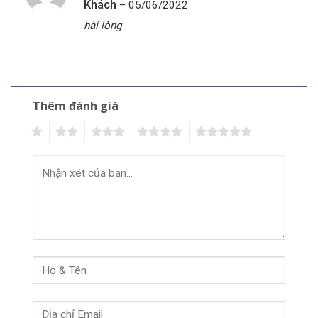
Khách
–
05/06/2022
5
hạng
5
sao
hài lòng
Thêm đánh giá
1
2
3
4
5