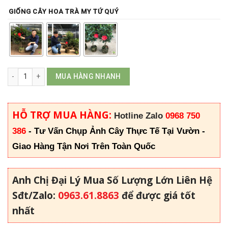
GIỐNG CÂY HOA TRÀ MY TỨ QUÝ
Hoa Trà My Tứ Quý số lượng
MUA HÀNG NHANH
HỖ TRỢ MUA HÀNG:
Hotline Zalo
0968 750
386
-
Tư Vấn Chụp Ảnh Cây Thực Tế Tại Vườn -
Giao Hàng Tận Nơi Trên Toàn Quốc
Anh Chị Đại Lý Mua Số Lượng Lớn Liên Hệ
Sđt/Zalo:
0963.61.8863
để được giá tốt
nhất