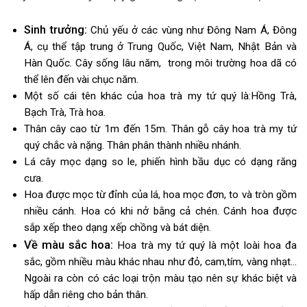
Sinh trưởng:
Chủ yếu ở các vùng như Đông Nam Á, Đông
Á, cụ thể tập trung ở Trung Quốc, Việt Nam, Nhật Bản và
Hàn Quốc. Cây sống lâu năm, trong môi trường hoa dã có
thể lên đến vài chục năm.
Một số cái tên khác của hoa trà my tứ quý là:Hồng Trà,
Bạch Trà, Trà hoa.
Thân cây cao từ 1m đến 15m. Thân gỗ cây hoa trà my tứ
quý chắc và nặng. Thân phân thành nhiều nhánh.
Lá cây mọc dạng so le, phiến hình bầu dục có dạng răng
cưa.
Hoa được mọc từ đỉnh của lá, hoa mọc đơn, to và tròn gồm
nhiều cánh. Hoa có khi nở bằng cả chén. Cánh hoa được
sắp xếp theo dạng xếp chồng và bát diện.
Về màu sắc hoa:
Hoa trà my tứ quý là một loài hoa đa
sắc, gồm nhiều màu khác nhau như đỏ, cam,tím, vàng nhạt…
Ngoài ra còn có các loại trộn màu tạo nên sự khác biệt và
hấp dẫn riêng cho bản thân.