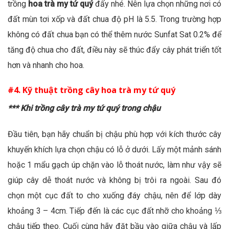
trồng
hoa trà my tứ quý
đấy nhé. Nên lựa chọn những nơi có
đất mùn tơi xốp và đất chua độ pH là 5.5. Trong trường hợp
không có đất chua bạn có thể thêm nước Sunfat Sat 0.2% để
tăng độ chua cho đất, điều này sẽ thúc đẩy cây phát triển tốt
hơn và nhanh cho hoa.
#4. Kỹ thuật trồng cây hoa trà my tứ quý
*** Khi trồng cây trà my tứ quý trong chậu
Đầu tiên, bạn hãy chuẩn bị chậu phù hợp với kích thước cây
khuyến khích lựa chọn chậu có lỗ ở dưới. Lấy một mảnh sánh
hoặc 1 mẩu gạch úp chặn vào lỗ thoát nước, làm như vậy sẽ
giúp cây dễ thoát nước và không bị trôi ra ngoài. Sau đó
chọn một cục đất to cho xuống đáy chậu, nên để lớp dày
khoảng 3 – 4cm. Tiếp đến là các cục đất nhỡ cho khoảng ⅓
chậu tiếp theo. Cuối cùng hãy đặt bầu vào giữa chậu và lấp