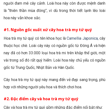
người đam mê cây cảnh. Loài hoa này còn được mệnh danh
là “thiên thần mùa đông”, vì dù trong thời tiết lạnh lẽo loài
hoa này vẫn khoe sắc.
#1. Nguồn gốc xuất xứ cây hoa trà my tứ quý
Hoa trà my tứ quý có tên khoa học là
Camellia Japonica,
cây
thuộc học chè. Loài cây này có nguồn gốc từ Đông Á và hiện
nay đã có hơn 33.000 loại hoa trà mi trên khắp thế giới, một
vài trong số đó rất quý hiếm. Loài hoa này chủ yếu có nguồn
gốc từ Trung Quốc, Nhật Bản và Hàn Quốc.
Cây hoa trà my tứ quý này mang đến vẻ đẹp sang trọng, phù
hợp với những người yêu hoa và thích chơi hoa.
#2. Đặc điểm cây và hoa trà my tứ quý
Cây và hoa trà my tứ quý gồm những đặc điểm nổi bật như: