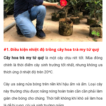
#1. Điều kiện nhiệt độ trồng cây hoa trà my tứ quý
Cây hoa trà my tứ quý
là một cây chịu rét tốt. Mùa đông
chính là thời điểm cây sinh trưởng tốt nhất, nhưng không ưa
thích ứng ở nhiệt độ trên
20ºC.
Cây ưa sáng nửa bóng trên nền khí hậu ấm và ẩm. Loại cây
này thường chịu được nắng nóng hoàn toàn cần cần phải làm
giàn che bóng cho chúng. Thời tiết không khí khô sẽ làm hoa
lá dễ bị rụng, còi và sinh trường giảm.