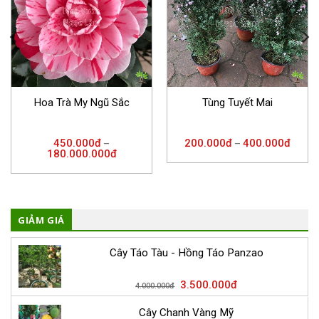
Hoa Trà My Ngũ Sắc
Tùng Tuyết Mai
450.000
đ
200.000
đ
400.000
đ
–
–
180.000.000
đ
GIẢM GIÁ
Cây Táo Tàu - Hồng Táo Panzao
3.500.000
đ
4.000.000
đ
Cây Chanh Vàng Mỹ