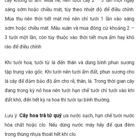
cây không bị ẩm. Mùa hè, nên tưới cây 2 – 3 lần một ngày
sáng sớm hoặc chiều mát, tùy theo nhiệt độ để điều chỉnh.
Mùa thu nên thời tiết mát mẻ nên chỉ tưới 1 lần vào sáng
sớm hoặc chiều mát. Màu xuân và mùa đông cứ khoảng 2 –
3 tưới một lần, còn tùy thuộc vào thời tiết mưa ẩm hay khô
ráo để điều chỉnh
Khi tưới hoa, tưới từ lá đến thân và dùng bình phun sương
tập trung vào gốc. Khi tưới nên tưới ẩm đất, phun sương cho
lá cây để đảm bảo độ ẩm cho rễ, thân, lá. Trong thời gian cây
đang trong kỳ nở hoa nên tưới hạn chế tưới chỉ tưới vào khi
đất khô, đến hết kỳ ra hoa thì tưới lại bình thường.
Lưu ý:
Cây hoa trà tứ quý
ưa nước sạch, hạn chế tưới nước
hóa chất hoặc clo. Nếu dùng nước máy hãy để qua đêm
trong thùng nhựa thoát hết khí clo.