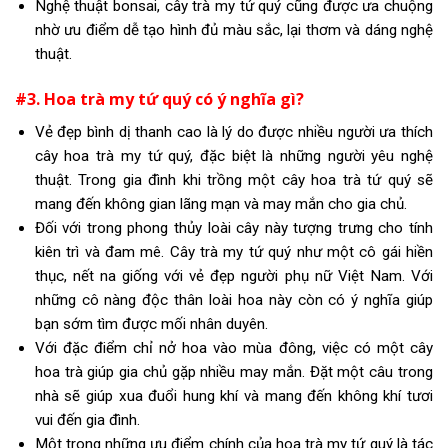
Nghệ thuật bonsai, cây trà my tứ quý cũng được ưa chuộng
nhờ ưu điểm dễ tạo hình đủ màu sắc, lại thơm và dáng nghệ
thuật.
#3. Hoa trà my tứ quý có ý nghĩa gì?
Vẻ đẹp bình dị thanh cao là lý do được nhiều người ưa thích
cây hoa trà my tứ quý, đặc biệt là những người yêu nghệ
thuật. Trong gia đình khi trồng một cây hoa trà tứ quý sẽ
mang đến không gian lãng mạn và may mắn cho gia chủ.
Đối với trong phong thủy loài cây này tượng trưng cho tính
kiên trì và đam mê. Cây trà my tứ quý như một cô gái hiền
thục, nết na giống với vẻ đẹp người phụ nữ Việt Nam. Với
những cô nàng độc thân loài hoa này còn có ý nghĩa giúp
bạn sớm tìm được mối nhân duyên.
Với đặc điểm chỉ nở hoa vào mùa đông, việc có một cây
hoa trà giúp gia chủ gặp nhiều may mắn. Đặt một câu trong
nhà sẽ giúp xua đuổi hung khí và mang đến không khí tươi
vui đến gia đình.
Một trong những ưu điểm chính của hoa trà my tứ quý là tác