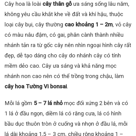
Cây hoa là loài
cây thân gỗ
ưa sáng sống lâu năm,
không yêu cầu khắt khe về đất và khí hậu, thuộc
loại cây bụi, cây thường
cao khoảng 1 – 2m
, vỏ cây
có màu nâu đậm, có gai, phân cành thành nhiều
nhánh tản ra từ gốc cây nên nhìn ngoại hình cây rất
đẹp, dễ tạo dáng cho cây do nhánh cây có tính
mềm dẻo cao. Cây ưa sáng và khả năng mọc
nhánh non cao nên có thể trồng trong chậu, làm
cây hoa Tường Vi bonsai
.
Mỗi lá gồm
5 – 7 lá nhỏ
mọc đối xứng 2 bên và có
1 lá ở đầu ngọn, diềm lá có răng cưa, lá có hình
bầu dục thuôn tròn ở cuống và nhọn ở đầu lá, mỗi
lá dài khoảng 1,5 – 3 cm, chiều rộng khoảng 1 –