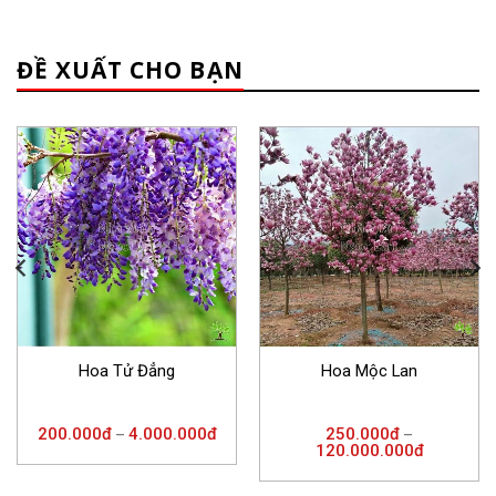
ĐỀ XUẤT CHO BẠN
Hoa Tử Đẳng
Hoa Mộc Lan
200.000
đ
4.000.000
đ
250.000
đ
–
–
120.000.000
đ