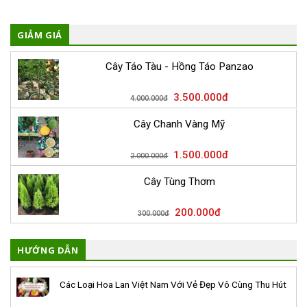
GIẢM GIÁ
Cây Táo Tàu - Hồng Táo Panzao
3.500.000
đ
4.000.000
đ
Cây Chanh Vàng Mỹ
1.500.000
đ
2.000.000
đ
Cây Tùng Thơm
200.000
đ
300.000
đ
HƯỚNG DẪN
Các Loại Hoa Lan Việt Nam Với Vẻ Đẹp Vô Cùng Thu Hút