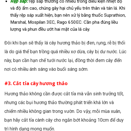
Rệp sáp:
rệp sáp thường có nhiều trong điều kiện nhiệt độ
và độ ẩm cao, chúng gây hại chủ yếu trên thân và tán lá. Khi
thấy rệp sáp xuất hiện, bạn nên xử lý bằng thuốc Suprathion,
Marshal, Mospilan 3EC, Rago 650EC. Cần pha đúng liều
lượng và phun đều ướt hai mặt của lá cây.
Đôi khi bạn sẽ thấy lá cây hương thảo bị đen, rụng, rễ bị thối
là do giá thể bạn trồng quá nhiều xơ dừa, cây bị dư nước. Lúc
này, bạn cần hạn chế tưới nước lại, đồng thời đem cây đến
nơi có nhiều ánh sáng vào buổi sáng sớm.
#3. Cắt tỉa cây hương thảo
Hương thảo không cần được cắt tỉa mà vẫn sinh trưởng tốt,
nhưng các bụi hương thảo thường phát triển khá lớn và
chiếm nhiều không gian trong vườn. Do vậy, mỗi mùa xuân,
bạn hãy cắt tỉa cành cây cho ngắn bớt khoảng 10cm để duy
trì hình dạng mong muốn.