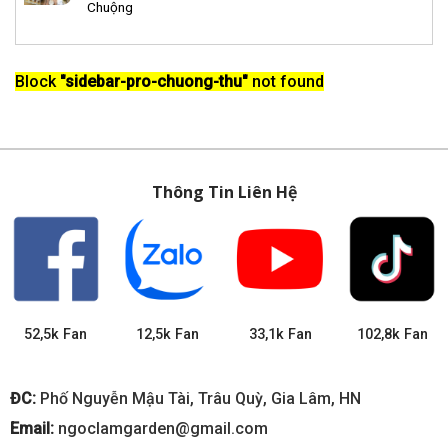
Chuộng
Block
"sidebar-pro-chuong-thu"
not found
Thông Tin Liên Hệ
52,5k Fan
12,5k Fan
33,1k Fan
102,8k Fan
ĐC:
Phố Nguyễn Mậu Tài, Trâu Quỳ, Gia Lâm, HN
Email:
ngoclamgarden@gmail.com