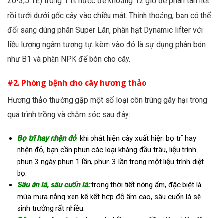
20-3,5 TE) trong 1 lít nước để khoảng 12 giờ để phân tan hết
rồi tưới dưới gốc cây vào chiều mát. Thỉnh thoảng, bạn có thể
đổi sang dùng phân Super Lân, phân hạt Dynamic lifter với
liều lượng ngâm tương tự. kèm vào đó là sự dụng phân bón
như B1 và phân NPK để bón cho cây.
#2. Phòng bệnh cho cây hương thảo
Hương thảo thường gặp một số loại côn trùng gây hại trong
quá trình trồng và chăm sóc sau đây:
Bọ trĩ hay nhện đỏ
:
khi phát hiện cây xuất hiện bọ trĩ hay
nhện đỏ, bạn cần phun các loại kháng đầu trâu, liệu trình
phun 3 ngày phun 1 lần, phun 3 lần trong một liệu trình diệt
bọ.
Sâu ăn lá, sâu cuốn lá:
trong thời tiết nóng ẩm, đặc biệt là
mùa mưa nắng xen kẽ kết hợp độ ẩm cao, sâu cuốn lá sẽ
sinh trưởng rất nhiều.