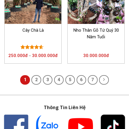
Cây Chà Là
Nho Thân Gỗ Tứ Quý 30
Năm Tuổi
Được xếp
250.000
đ
30.000.000
đ
30.000.000
đ
–
hạng
4.25
5 sao
1
2
3
4
5
6
7
Thông Tin Liên Hệ