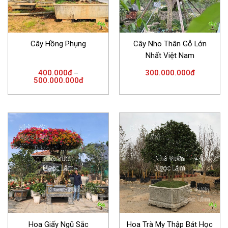
Cây Hồng Phụng
Cây Nho Thân Gỗ Lớn
Nhất Việt Nam
400.000
đ
300.000.000
đ
–
500.000.000
đ
Hoa Giấy Ngũ Sắc
Hoa Trà My Thập Bát Học