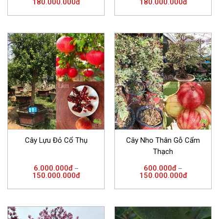
180.000.000
đ
180.000.000
đ
sao
5 sao
Cây Lựu Đỏ Cổ Thụ
Cây Nho Thân Gỗ Cẩm
Thạch
6.000.000
đ
600.000
đ
–
–
150.000.000
đ
150.000.000
đ