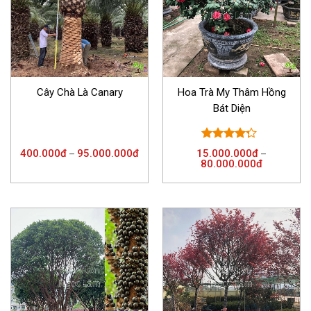
Cây Chà Là Canary
Hoa Trà My Thâm Hồng
Bát Diện
Được xếp
400.000
đ
95.000.000
đ
15.000.000
đ
–
–
hạng
4.00
80.000.000
đ
5 sao