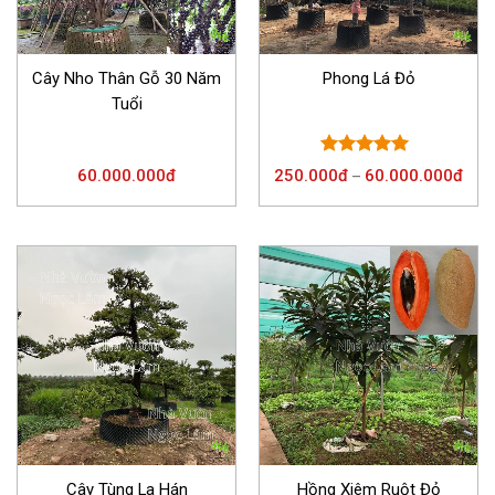
Cây Nho Thân Gỗ 30 Năm
Phong Lá Đỏ
Tuổi
Được xếp
60.000.000
đ
250.000
đ
60.000.000
đ
–
hạng
4.67
5 sao
Cây Tùng La Hán
Hồng Xiêm Ruột Đỏ