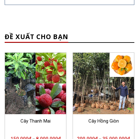
ĐỀ XUẤT CHO BẠN
Cây Thanh Mai
Cây Hồng Giòn
150.000
đ
8.000.000
đ
200.000
đ
35.000.000
đ
–
–