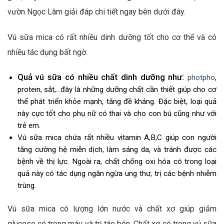
vườn Ngọc Lâm giải đáp chi tiết ngay bên dưới đây.
Vú sữa mica có rất nhiều dinh dưỡng tốt cho cơ thể và có
nhiều tác dụng bất ngờ.
Quả vú sữa có nhiều chất dinh dưỡng như:
photpho
,
protein, sắt,…đây là những dưỡng chất cần thiết giúp cho cơ
thể phát triển khỏe mạnh, tăng đề kháng. Đặc biệt, loại quả
này cực tốt cho phụ nữ có thai và cho con bú cũng như với
trẻ em.
Vú sữa mica chứa rất nhiều vitamin A,B,C giúp con người
tăng cường hệ miễn dịch, làm sáng da, và tránh được các
bệnh về thị lực. Ngoài ra, chất chống oxi hóa có trong loại
quả này có tác dụng ngăn ngừa ung thư, trị các bệnh nhiễm
trùng.
Vú sữa mica có lượng lớn nước và chất xơ giúp giảm
glucose có trong máu và trị táo bón. Chất xơ có trong vú sữa