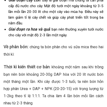
Giai đoạn cây con
: đây là giai đoạn mà chúng ta cần phải
cấp đủ nước cho cây. Mật độ tưới một ngày khoảng từ 3-5
lần mỗi lần 20-30 lít cho một cây vào mùa hạ. Điều này sẽ
làm giảm tỉ lệ cây chết và giúp cây phát triển tốt trong ba
năm đầu.
Giai đoạn ra hoa và quả
: bạn nên thường xuyên tưới nước
cho cây với mật độ 2-3 lần một ngày.
Về phân bón:
chúng ta bón phân cho vú sữa mica theo hai
thời kì:
Thời kì kiến thiết cơ bản
: khoảng một năm sau khi trồng
bạn nên bón khoảng 20-30g DAP hòa với 20 lít nước bón
một tháng một lần. Khi cây được 1-3 tuổi, ta nên bón hỗn
hợp phân Urea + DAP + NPK (20-20-15) với trọng lượng từ
1-2kg theo tỉ lệ 1:1:1. Ta chia làm 4 lần bón mỗi lần cách
nhau từ 2-3 tháng.