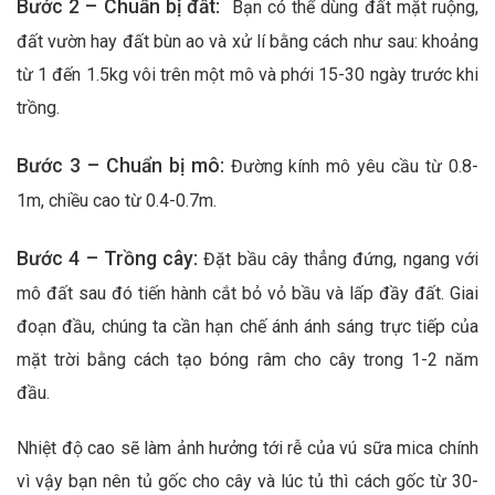
Bước 2 – Chuẩn bị đất:
Bạn có thể dùng đất mặt ruộng,
đất vườn hay đất bùn ao và xử lí bằng cách như sau: khoảng
từ 1 đến 1.5kg vôi trên một mô và phới 15-30 ngày trước khi
trồng.
Bước 3 – Chuẩn bị mô:
Đường kính mô yêu cầu từ 0.8-
1m, chiều cao từ 0.4-0.7m.
Bước 4 – Trồng cây:
Đặt bầu cây thẳng đứng, ngang với
mô đất sau đó tiến hành cắt bỏ vỏ bầu và lấp đầy đất. Giai
đoạn đầu, chúng ta cần hạn chế ánh ánh sáng trực tiếp của
mặt trời bằng cách tạo bóng râm cho cây trong 1-2 năm
đầu.
Nhiệt độ cao sẽ làm ảnh hưởng tới rễ của vú sữa mica chính
vì vậy bạn nên tủ gốc cho cây và lúc tủ thì cách gốc từ 30-