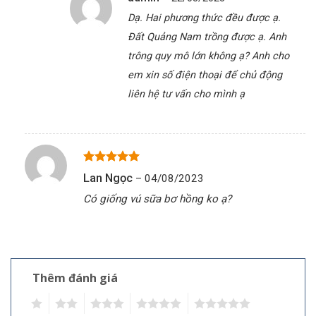
Dạ. Hai phương thức đều được ạ.
Đất Quảng Nam trồng được ạ. Anh
trông quy mô lớn không ạ? Anh cho
em xin số điện thoại để chủ động
liên hệ tư vấn cho mình ạ
Được xếp
Lan Ngọc
–
04/08/2023
5
hạng
5
sao
Có giống vú sữa bơ hồng ko ạ?
Thêm đánh giá
1
2
3
4
5