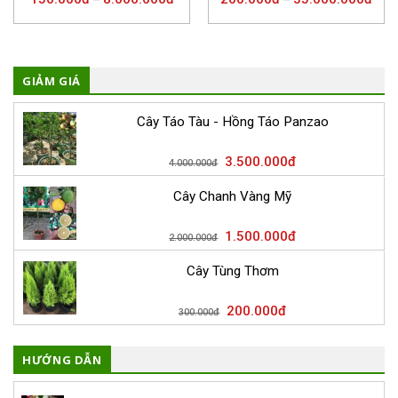
GIẢM GIÁ
Cây Táo Tàu - Hồng Táo Panzao
3.500.000
đ
4.000.000
đ
Cây Chanh Vàng Mỹ
1.500.000
đ
2.000.000
đ
Cây Tùng Thơm
200.000
đ
300.000
đ
HƯỚNG DẪN