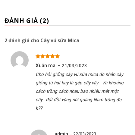
ĐÁNH GIÁ (2)
2 đánh giá cho
Cây vú sữa Mica
Được xếp
Xuân mai
–
21/03/2023
5
hạng
5
sao
Cho hỏi giống cây vú sữa mica đc nhân cây
giống từ hạt hay là gép cây vậy . Và khoảng
cách trồng cách nhau bao nhiêu mét một
cây. .đất đồi vùng núi quãng Nam trông đc
k??
admin
–
22/03/2023