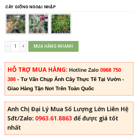
CÂY GIỐNG NGOẠI NHẬP
Cây vú sữa Mica số lượng
MUA HÀNG NHANH
HỖ TRỢ MUA HÀNG:
Hotline Zalo
0968 750
386
-
Tư Vấn Chụp Ảnh Cây Thực Tế Tại Vườn -
Giao Hàng Tận Nơi Trên Toàn Quốc
Anh Chị Đại Lý Mua Số Lượng Lớn Liên Hệ
Sđt/Zalo:
0963.61.8863
để được giá tốt
nhất